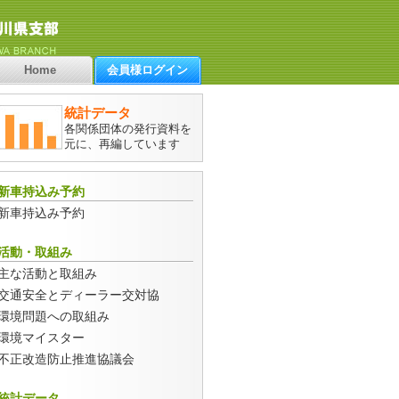
Home
会員様ログイン
統計データ
各関係団体の発行資料を
元に、再編しています
新車持込み予約
新車持込み予約
活動・取組み
主な活動と取組み
交通安全とディーラー交対協
環境問題への取組み
環境マイスター
不正改造防止推進協議会
統計データ