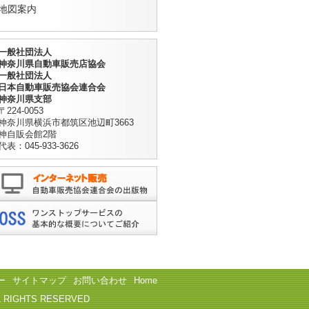
地図案内
一般社団法人
神奈川県自動車販売店協会
一般社団法人
日本自動車販売協会連合会
神奈川県支部
〒224-0053
神奈川県横浜市都筑区池辺町3663
神自販会館2階
代表：045-933-3626
ー
サイトマップ
お問い合わせ
Home
L RIGHTS RESERVED