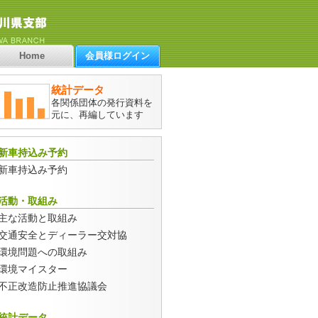
Home
会員様ログイン
統計データ
各関係団体の発行資料を
元に、再編しています
新車持込み予約
新車持込み予約
活動・取組み
主な活動と取組み
交通安全とディーラー交対協
環境問題への取組み
環境マイスター
不正改造防止推進協議会
統計データ