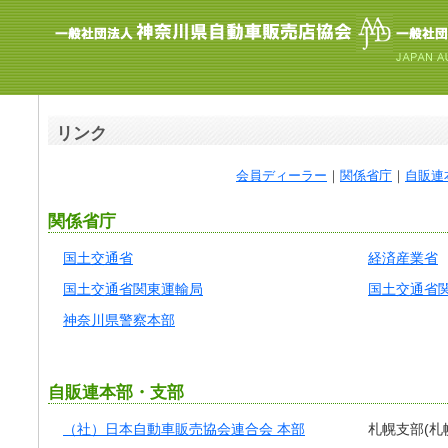
リンク
会員ディーラー
｜
関係省庁
｜
自販連
関係省庁
国土交通省
経済産業省
国土交通省関東運輸局
国土交通省
神奈川県警察本部
自販連本部・支部
（社）日本自動車販売協会連合会 本部
札幌支部(札